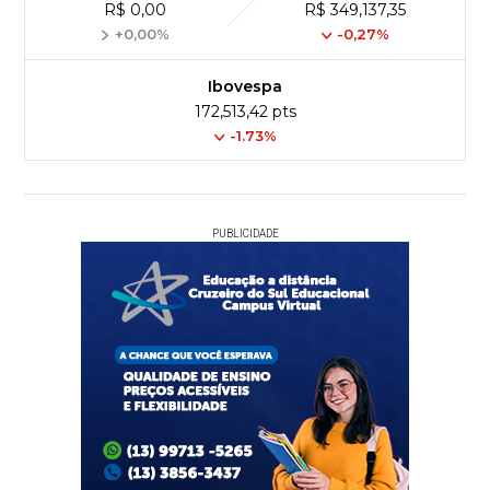
R$ 0,00
R$ 349,137,35
+0,00%
-0,27%
Ibovespa
172,513,42 pts
-1.73%
PUBLICIDADE