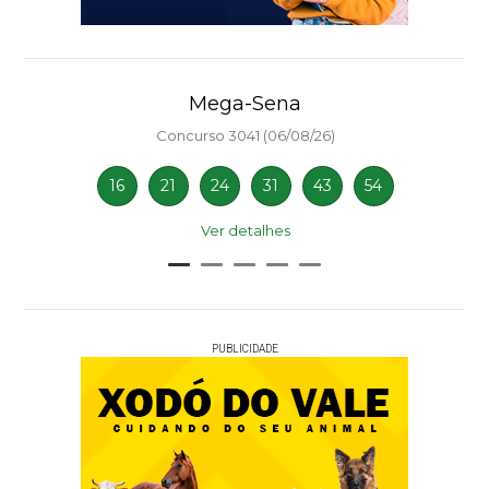
Mega-Sena
Concurso 3041 (06/08/26)
16
21
24
31
43
54
Ver detalhes
PUBLICIDADE