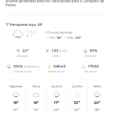
Arsenal apreendido pela PRF seria levado para o Complexo da
Penha
Pariquera-Açu, SP
21°
Chuvas esparsas
Mín.
16°
Máx.
23°
22°
1.33
97%
km/h
Sensação
Vento
Umidade
100%
06h43
17h50
(0.45mm)
Chance chuva
Nascer do sol
Pôr do sol
Segunda
Terça
Quarta
Quinta
Sexta
16°
16°
17°
32°
20°
14°
14°
14°
14°
16°