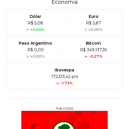
Economia
Dólar
Euro
R$ 5,08
R$ 5,87
+0,04%
+0,00%
Peso Argentino
Bitcoin
R$ 0,00
R$ 349,137,35
+0,00%
-0,27%
Ibovespa
172,513,42 pts
-1.73%
PUBLICIDADE