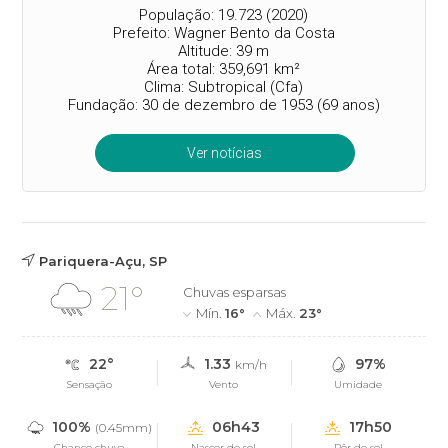
População: 19.723 (2020)
Prefeito: Wagner Bento da Costa
Altitude: 39 m
Área total: 359,691 km²
Clima: Subtropical (Cfa)
Fundação: 30 de dezembro de 1953 (69 anos)
Ver notícias
Pariquera-Açu, SP
21°
Chuvas esparsas
Mín.
16°
Máx.
23°
22°
1.33
97%
km/h
Sensação
Vento
Umidade
100%
06h43
17h50
(0.45mm)
Chance chuva
Nascer do sol
Pôr do sol