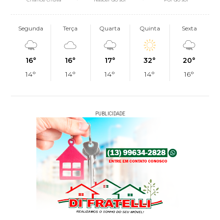
Segunda
Terça
Quarta
Quinta
Sexta
16°
16°
17°
32°
20°
14°
14°
14°
14°
16°
PUBLICIDADE