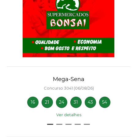
Mega-Sena
Concurso 3041 (06/08/26)
16
21
24
31
43
54
Ver detalhes