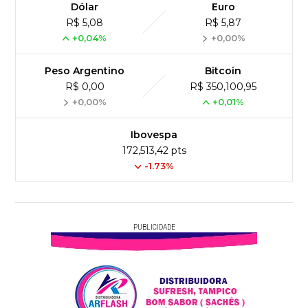
Dólar
Euro
R$ 5,08
R$ 5,87
+0,04%
+0,00%
Peso Argentino
Bitcoin
R$ 0,00
R$ 350,100,95
+0,00%
+0,01%
Ibovespa
172,513,42 pts
-1.73%
PUBLICIDADE