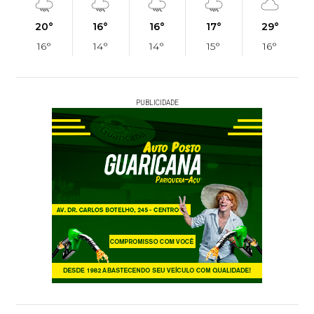
20°
16°
16°
17°
29°
16°
14°
14°
15°
16°
PUBLICIDADE