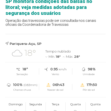
SP monitora condições das balsas no
litoral; veja medidas adotadas para
segurança dos usuários
Operação das travessias pode ser consultada nos canais
oficiais da Coordenadoria de Travessias
Pariquera-Açu, SP
18°
Tempo nublado
Mín.
18°
Máx.
28°
18°
0.95
98%
km/h
Sensação
Vento
Umidade
100%
06h43
17h50
(0.83mm)
Chance chuva
Nascer do sol
Pôr do sol
Domingo
Segunda
Terça
Quarta
Quinta