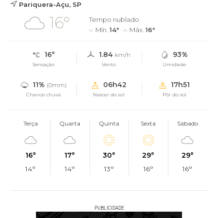
Pariquera-Açu, SP
16°
Tempo nublado
Mín.
14°
Máx.
16°
16°
1.84
93%
km/h
Sensação
Vento
Umidade
11%
06h42
17h51
(0mm)
Chance chuva
Nascer do sol
Pôr do sol
Terça
Quarta
Quinta
Sexta
Sábado
16°
17°
30°
29°
29°
14°
14°
13°
16°
16°
PUBLICIDADE