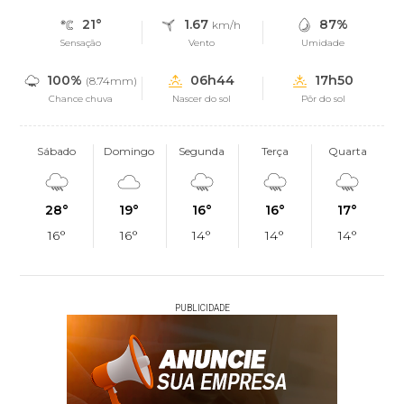
21°
1.67
87%
km/h
Sensação
Vento
Umidade
100%
06h44
17h50
(8.74mm)
Chance chuva
Nascer do sol
Pôr do sol
Sábado
Domingo
Segunda
Terça
Quarta
28°
19°
16°
16°
17°
16°
16°
14°
14°
14°
PUBLICIDADE