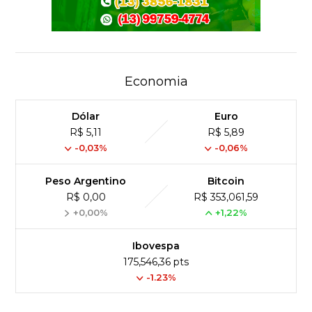
Economia
Dólar
Euro
R$ 5,11
R$ 5,89
-0,03%
-0,06%
Peso Argentino
Bitcoin
R$ 0,00
R$ 353,061,59
+0,00%
+1,22%
Ibovespa
175,546,36 pts
-1.23%