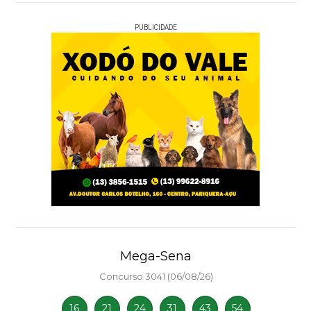
PUBLICIDADE
Mega-Sena
Concurso 3041 (06/08/26)
16
21
24
31
43
54